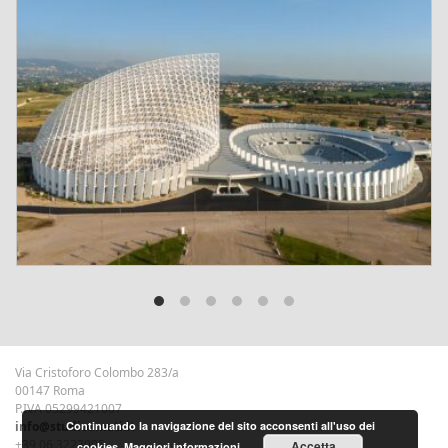
Via Cristoforo Colombo 283/a
00147 Roma
P.IVA 05299421007
info@studioamati.it
Continuando la navigazione del sito acconsenti all'uso dei
+39 06 3223905
Accetta
cookies.
Maggiori informazioni