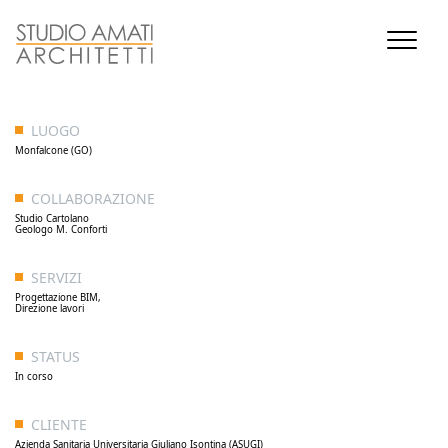
LUOGO
Monfalcone (GO)
COLLABORAZIONE
Studio Cartolano
Geologo M. Conforti
SERVIZI
Progettazione BIM,
Direzione lavori
STATUS
In corso
CLIENTE
Azienda Sanitaria Universitaria Giuliano Isontina (ASUGI)