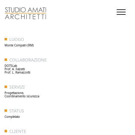
LUOGO
Monte Compatri (RM)
COLLABORAZIONE
DOT5Lab
Prof. A. Falzetti
Prof. L. Ramazzotti
SERVIZI
Progettazione,
Coordinamento sicurezza
STATUS
Completato
CLIENTE