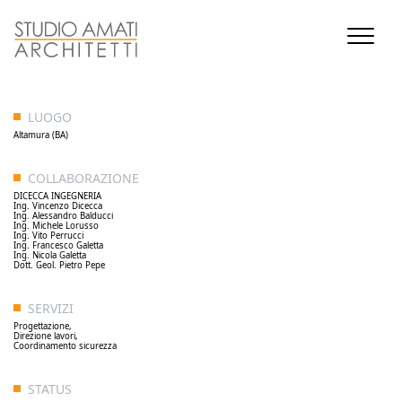
LUOGO
Altamura (BA)
COLLABORAZIONE
DICECCA INGEGNERIA
Ing. Vincenzo Dicecca
Ing. Alessandro Balducci
Ing. Michele Lorusso
Ing. Vito Perrucci
Ing. Francesco Galetta
Ing. Nicola Galetta
Dott. Geol. Pietro Pepe
SERVIZI
Progettazione,
Direzione lavori,
Coordinamento sicurezza
STATUS