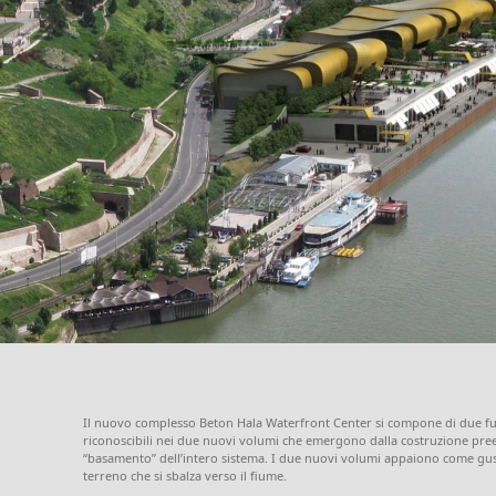
Il nuovo complesso Beton Hala Waterfront Center si compone di due fun
riconoscibili nei due nuovi volumi che emergono dalla costruzione pree
“basamento” dell’intero sistema. I due nuovi volumi appaiono come gusci 
terreno che si sbalza verso il fiume.